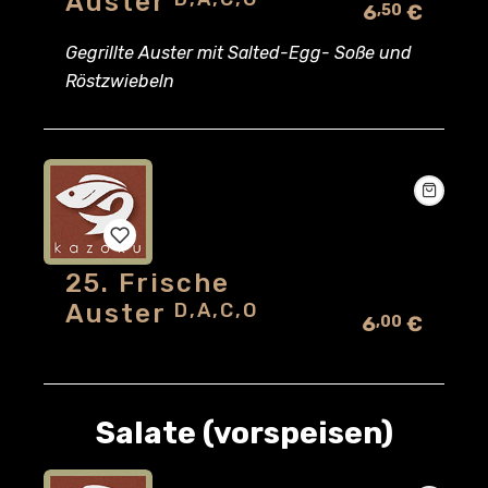
Auster
6
€
,50
to
Gegrillte Auster mit Salted-Egg- Soße und
wishlist
Röstzwiebeln
25. Frische
Add
Auster
D,A,C,O
6
€
,00
to
wishlist
Salate (vorspeisen)