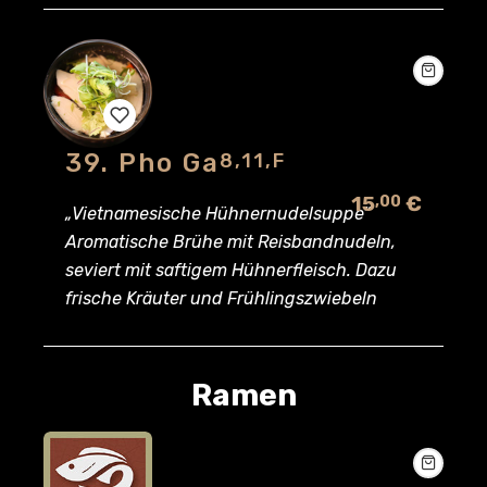
39. Pho Ga
8,11,F
Add
15
€
,00
to
„Vietnamesische Hühnernudelsuppe“
Aromatische Brühe mit Reisbandnudeln,
wishlist
seviert mit saftigem Hühnerfleisch. Dazu
frische Kräuter und Frühlingszwiebeln
Ramen