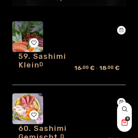
59. Sashimi
Add
Klein
D
16
€
18
€
,00
,00
–
to
wishlist
0
60. Sashimi
Add
Gemischt
D