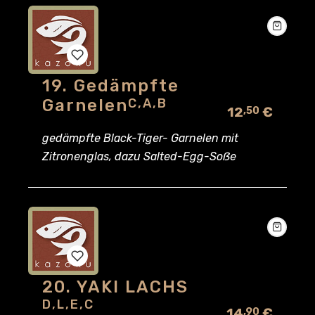
19. Gedämpfte
Add
Garnelen
C,A,B
12
€
,50
to
gedämpfte Black-Tiger- Garnelen mit
wishlist
Zitronenglas, dazu Salted-Egg-Soẞe
20. YAKI LACHS
Add
D,L,E,C
14
€
,90