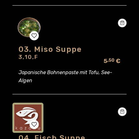
03. Miso Suppe
Add
3,10,F
5
€
,50
to
Japanische Bohnenpaste mit Tofu, See-
wishlist
Algen
04. Fisch Suppe