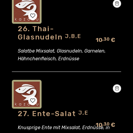
26. Thai-
Add
Glasnudeln
J,B,E
10
€
,30
to
Salatbe Mixsalat, Glasnudeln, Garnelen,
wishlist
Hähnchenfleisch, Erdnüsse
27. Ente-Salat
J,E
Add
10
€
,30
to
Knusprige Ente mit Mixsalat, Erdnüsse, in