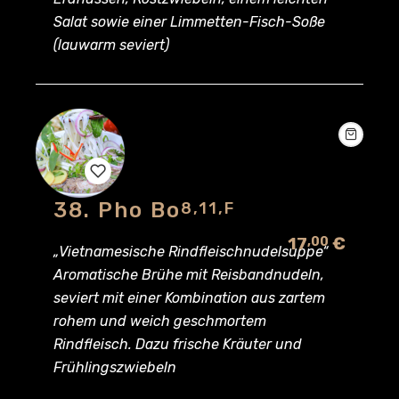
Salat sowie einer Limmetten-Fisch-Soße
(lauwarm seviert)
38. Pho Bo
8,11,F
Add
17
€
,00
to
„Vietnamesische Rindfleischnudelsuppe“
Aromatische Brühe mit Reisbandnudeln,
wishlist
seviert mit einer Kombination aus zartem
rohem und weich geschmortem
Rindfleisch. Dazu frische Kräuter und
Frühlingszwiebeln