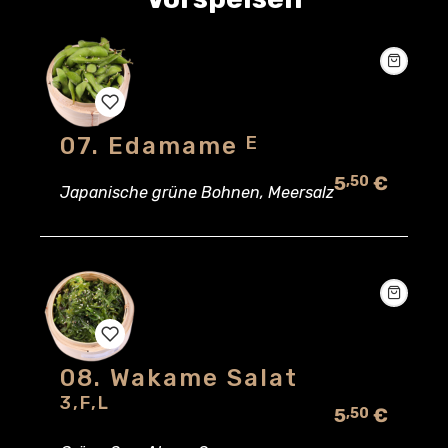
07. Edamame
E
Add
5
€
,50
to
Japanische grüne Bohnen, Meersalz
wishlist
08. Wakame Salat
Add
3,F,L
5
€
,50
to