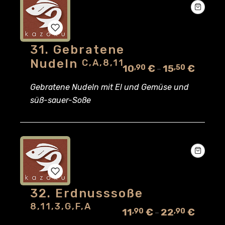
31. Gebratene
Add
Nudeln
C,A,8,11
10
€
15
€
,90
,50
–
to
Gebratene Nudeln mit El und Gemüse und
wishlist
süß-sauer-Soße
32. Erdnusssoße
Add
8,11,3,G,F,A
11
€
22
€
,90
,90
–
to