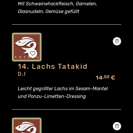
Mit Schweinehackfleisch, Garnelen,
Glasnudeln, Gemüse gefüllt
14. Lachs Tatakid
Add
D,I
14
€
,50
to
Leicht gegrillter Lachs im Sesam-Mantel
wishlist
und Ponzu-Limetten-Dressing