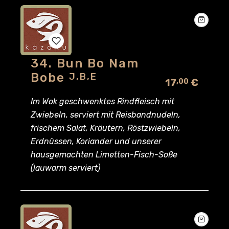
34. Bun Bo Nam
Add
Bobe
J,B,E
17
€
,00
to
Im Wok geschwenktes Rindfleisch mit
wishlist
Zwiebeln, serviert mit Reisbandnudeln,
frischem Salat, Kräutern, Röstzwiebeln,
Erdnüssen, Koriander und unserer
hausgemachten Limetten-Fisch-Soße
(lauwarm serviert)