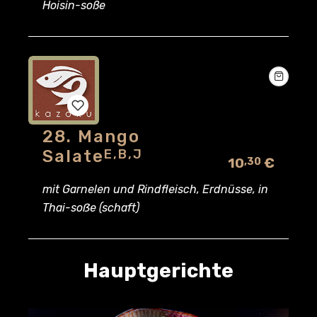
Hoisin-soße
wishlist
28. Mango
Add
Salate
E,B,J
10
€
,30
to
mit Garnelen und Rindfleisch, Erdnüsse, in
wishlist
Thai-soẞe (schaft)
Hauptgerichte