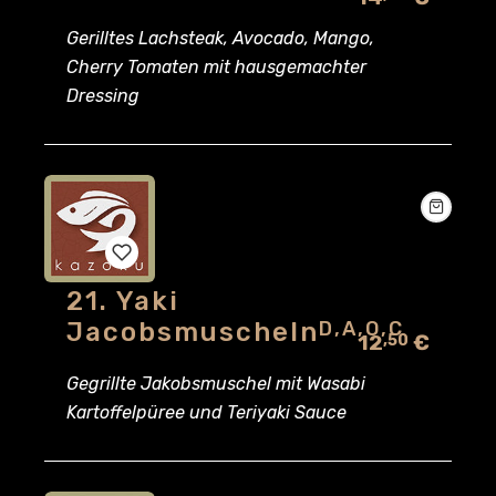
to
Gerilltes Lachsteak, Avocado, Mango,
wishlist
Cherry Tomaten mit hausgemachter
Dressing
21. Yaki
Add
Jacobsmuscheln
D,A,O,C
12
€
,50
to
Gegrillte Jakobsmuschel mit Wasabi
wishlist
Kartoffelpüree und Teriyaki Sauce