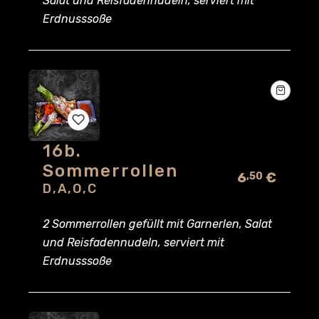
Salat und Reisfadennudeln, serviert mit
Erdnusssoße
16b.
Add
Sommerrollen
6
€
,50
to
D,A,O,C
wishlist
2 Sommerrollen gefüllt mit Garnerlen, Salat
und Reisfadennudeln, serviert mit
Erdnusssoße