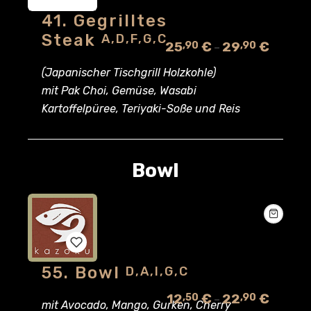
41. Gegrilltes
Add
Steak
A,d,f,g,c
25
€
29
€
,90
,90
–
to
(Japanischer Tischgrill Holzkohle)
wishlist
mit Pak Choi, Gemüse, Wasabi
Kartoffelpüree, Teriyaki-Soße und Reis
Bowl
55. Bowl
D,a,i,g,c
Add
12
€
22
€
,50
,90
–
to
mit Avocado, Mango, Gurken, Cherry