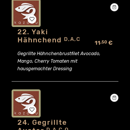
22. Yaki
Add
Hähnchend
D,A,C
11
€
,50
to
Gegrillte Hähnchenbrustfilet Avocado,
wishlist
Mango, Cherry Tomaten mit
hausgemachter Dressing
24. Gegrillte
Add
D,A,C,O