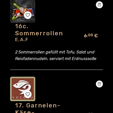
16c.
Add
Sommerrollen
6
€
,00
to
E,A,F
wishlist
2 Sommerrollen gefüllt mit Tofu, Salat und
Reisfadennudeln, serviert mit Erdnusssoße
17. Garnelen-
Add
Käse-