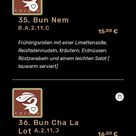
35. Bun Nem
Add
B,A,2,11,C
15
€
,00
to
Frühlingsrollen mit einer Limettensoße,
wishlist
Reisfadennudeln, Kräutern, Erdnüssen,
Röstzwiebeln und einem leichten Salat (
lauwarm serviert)
36. Bun Cha La
Add
Lot
A,2,11,J
16
€
,00