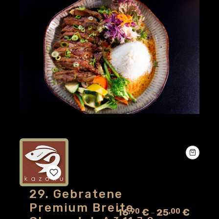
29. Gebratene
Add
Premium Breite
16
€
25
€
,90
,00
–
to