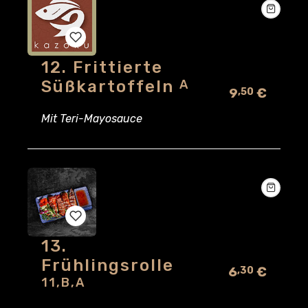
12. Frittierte
Add
Süßkartoffeln
A
9
€
,50
to
Mit Teri-Mayosauce
wishlist
13.
Add
Frühlingsrolle
6
€
,30
to
11,B,A
wishlist