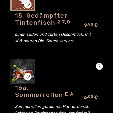
15. Gedämpfter
Add
Tintenfisch
2,7,O
9
€
,90
to
einen süßen und zarten Geschmack, mit
wishlist
süß-sauren Dip-Sauce serviert
16a.
Add
Sommerrollen
E,A
6
€
,00
to
Sommerrollen gefüllt mit Hühnerfleisch,
wishlist