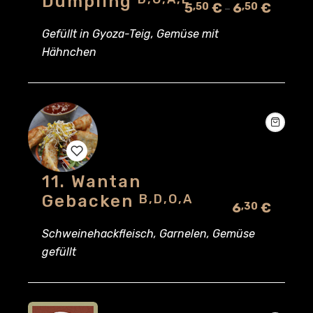
Dumpling
5
€
6
€
,50
,50
–
to
Gefüllt in Gyoza-Teig, Gemüse mit
wishlist
Hähnchen
11. Wantan
Add
Gebacken
B,D,O,A
6
€
,30
to
Schweinehackfleisch, Garnelen, Gemüse
wishlist
gefüllt