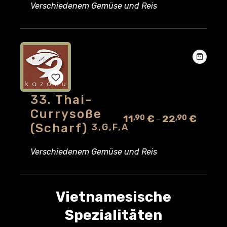
Verschiedenem Gemüse und Reis
wishlist
33. Thai-
Add
Currysoße
11
€
22
€
,90
,90
–
to
(scharf)
3,G,F,A
wishlist
Verschiedenem Gemüse und Reis
Vietnamesische
Spezialitäten