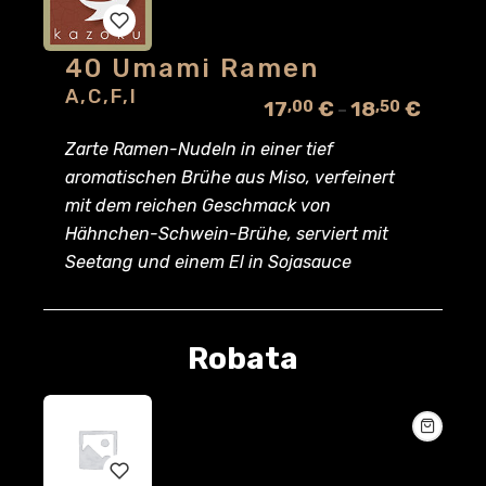
40 Umami Ramen
Add
A,c,f,i
17
€
18
€
,00
,50
–
to
Zarte Ramen-Nudeln in einer tief
wishlist
aromatischen Brühe aus Miso, verfeinert
mit dem reichen Geschmack von
Hähnchen-Schwein-Brühe, serviert mit
Seetang und einem El in Sojasauce
Robata