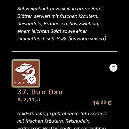
to
Schweinehack gewickelt in grüne Betel-
wishlist
Blätter, serviert mit frischen Kräutern,
Reisnudeln, Erdnüssen, Röstzwiebeln,
einem leichten Salat sowie einer
Limmetten-Fisch-Soße (lauwarm seviert)
37. Bun Dau
Add
A,2,11,J
14
€
,00
to
Gold-knusprige gebratenem Tofu serviert
wishlist
mit frischen Kräutern, Reisnudeln,
Erdnüssen, Röstzwiebeln, einem leichten