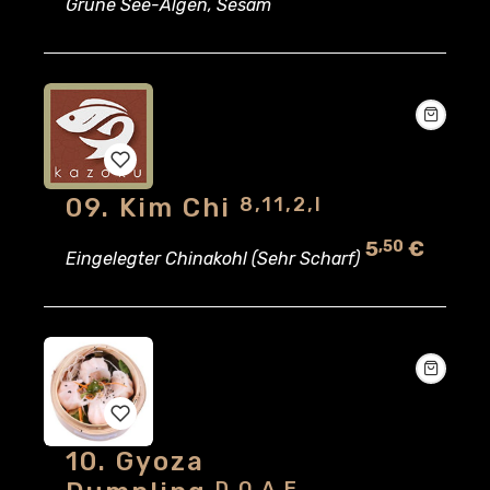
Grüne See-Algen, Sesam
wishlist
09. Kim Chi
8,11,2,I
Add
5
€
,50
to
Eingelegter Chinakohl (Sehr Scharf)
wishlist
10. Gyoza
Add
D,O,A,E