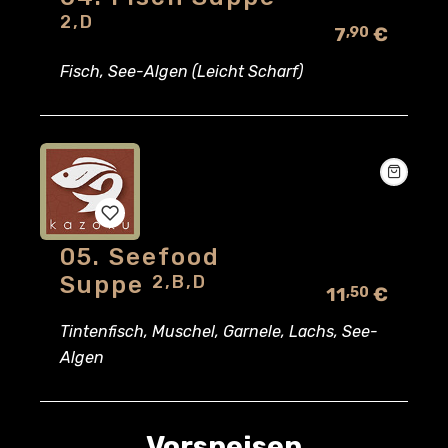
Add
2,D
7
€
,90
to
Fisch, See-Algen (Leicht Scharf)
wishlist
05. Seefood
Add
Suppe
2,B,D
11
€
,50
to
Tintenfisch, Muschel, Garnele, Lachs, See-
wishlist
Algen
Vorspeisen