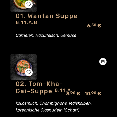
01. Wantan Suppe
Add
8,11,A,B
6
€
,50
to
Garnelen, Hackfleisch, Gemüse
wishlist
02. Tom-Kha-
Add
Gai-Suppe
8,11,A
8
€
10
€
,90
,90
–
to
Kokosmilch, Champignons, Maiskolben,
wishlist
Koreanische Glasnudeln (Scharf)