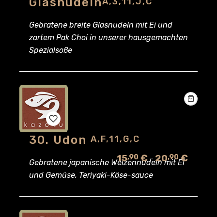
Glasnudeln
A,3,11,J,C
wishlist
Gebratene breite Glasnudeln mit Ei und
zartem Pak Choi in unserer hausgemachten
Spezialsoße
30. Udon
A,F,11,G,C
Add
15
€
20
€
,90
,90
–
to
Gebratene japanische Weizennudeln mit Ei
und Gemüse, Teriyaki-Käse-sauce
wishlist