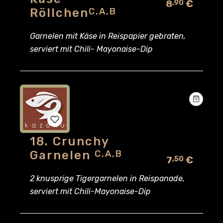
8
€
,90
to
Röllchen
C,A,B
wishlist
Garnelen mit Käse in Reispapier gebraten,
serviert mit Chili- Mayonaise-Dip
18. Crunchy
Add
Garnelen
C,A,B
7
€
,50
to
2 knusprige Tigergarnelen in Reispanade,
wishlist
serviert mit Chili-Mayonaise-Dip