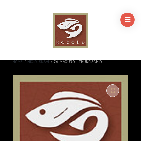
HOME
/
NIGIRI SUSHI
/
76. MAGURO – THUNFISCH D