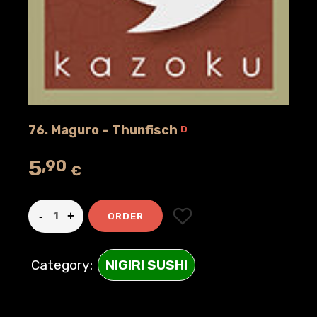
76. Maguro – Thunfisch
D
5
,90
€
ORDER
Category:
NIGIRI SUSHI