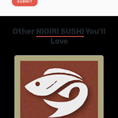
Other
NIGIRI SUSHI
You'll
Love